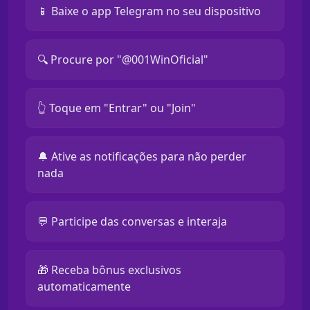
📱 Baixe o app Telegram no seu dispositivo
🔍 Procure por "@001WinOficial"
👆 Toque em "Entrar" ou "Join"
🔔 Ative as notificações para não perder
nada
💬 Participe das conversas e interaja
🎁 Receba bônus exclusivos
automaticamente