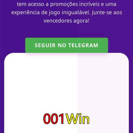
tem acesso a promoções incríveis e uma
experiência de jogo inigualável. Junte-se aos
vencedores agora!
SEGUIR NO TELEGRAM