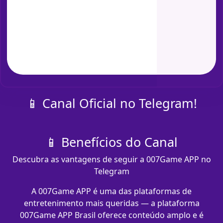
📱 Canal Oficial no Telegram!
📱 Benefícios do Canal
Descubra as vantagens de seguir a 007Game APP no
Telegram
A 007Game APP é uma das plataformas de
entretenimento mais queridas — a plataforma
007Game APP Brasil oferece conteúdo amplo e é