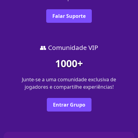
Falar Suporte
👥 Comunidade VIP
1000+
Junte-se a uma comunidade exclusiva de
jogadores e compartilhe experiências!
Entrar Grupo