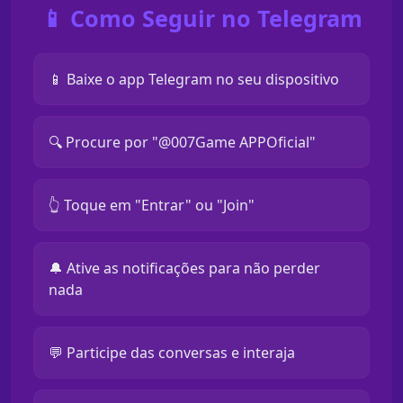
📱 Como Seguir no Telegram
📱 Baixe o app Telegram no seu dispositivo
🔍 Procure por "@007Game APPOficial"
👆 Toque em "Entrar" ou "Join"
🔔 Ative as notificações para não perder
nada
💬 Participe das conversas e interaja