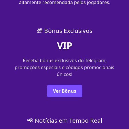
altamente recomendada pelos jogadores.
🎁 Bônus Exclusivos
VIP
Receba bônus exclusivos do Telegram,
promoções especiais e códigos promocionais
únicos!
Ver Bônus
📢 Notícias em Tempo Real