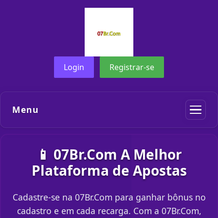
Login
Registrar-se
Menu
📱 07Br.Com A Melhor
Plataforma de Apostas
Cadastre-se na 07Br.Com para ganhar bônus no
cadastro e em cada recarga. Com a 07Br.Com,