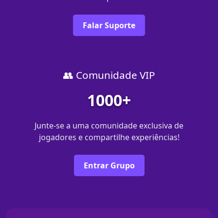
Falar Suporte
👥 Comunidade VIP
1000+
Junte-se a uma comunidade exclusiva de
jogadores e compartilhe experiências!
Entrar Grupo