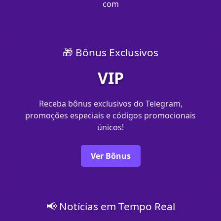
com
🎁 Bônus Exclusivos
VIP
Receba bônus exclusivos do Telegram,
promoções especiais e códigos promocionais
únicos!
Ver Bônus
📢 Notícias em Tempo Real