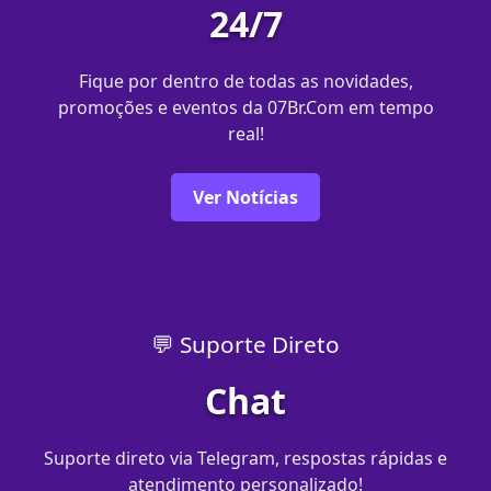
24/7
Fique por dentro de todas as novidades,
promoções e eventos da 07Br.Com em tempo
real!
Ver Notícias
💬 Suporte Direto
Chat
Suporte direto via Telegram, respostas rápidas e
atendimento personalizado!