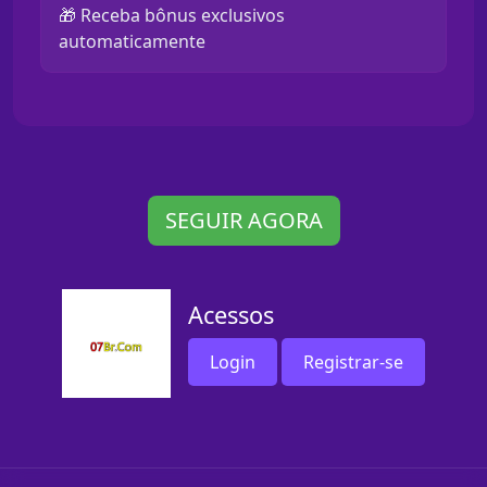
🎁 Receba bônus exclusivos
automaticamente
SEGUIR AGORA
Acessos
Login
Registrar-se