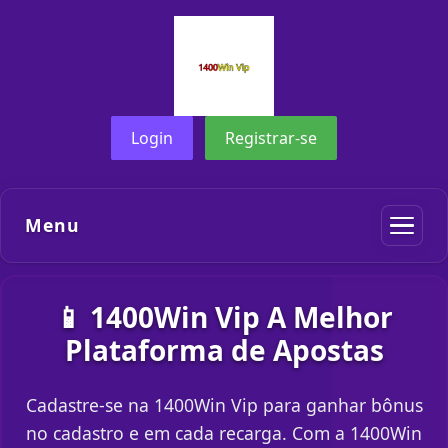
Login
Registrar-se
Menu
📱 1400Win Vip A Melhor
Plataforma de Apostas
Cadastre-se na 1400Win Vip para ganhar bônus
no cadastro e em cada recarga. Com a 1400Win