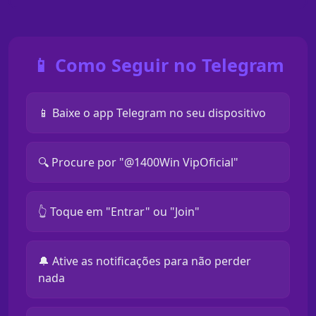
📱 Como Seguir no Telegram
📱 Baixe o app Telegram no seu dispositivo
🔍 Procure por "@1400Win VipOficial"
👆 Toque em "Entrar" ou "Join"
🔔 Ative as notificações para não perder
nada