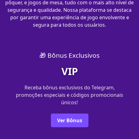
pôquer, e jogos de mesa, tudo com o mais alto nível de
segurança e qualidade. Nossa plataforma se destaca
por garantir uma experiência de jogo envolvente e
segura para todos os usuários.
🎁 Bônus Exclusivos
VIP
Receba bônus exclusivos do Telegram,
promoções especiais e códigos promocionais
únicos!
Ver Bônus