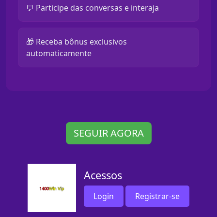
💬 Participe das conversas e interaja
🎁 Receba bônus exclusivos
automaticamente
SEGUIR AGORA
Acessos
Login
Registrar-se