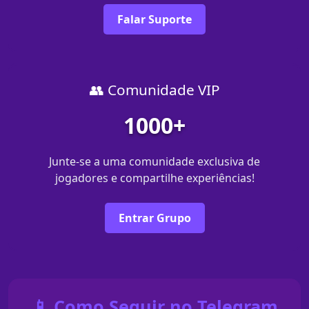
Falar Suporte
👥 Comunidade VIP
1000+
Junte-se a uma comunidade exclusiva de
jogadores e compartilhe experiências!
Entrar Grupo
📱 Como Seguir no Telegram