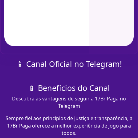
📱 Canal Oficial no Telegram!
📱 Benefícios do Canal
Descubra as vantagens de seguir a 17Br Paga no
Telegram
Sempre fiel aos princípios de justiça e transparência, a
17Br Paga oferece a melhor experiência de jogo para
todos.