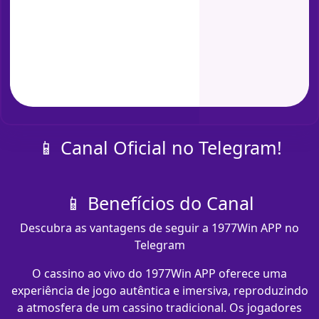
📱 Canal Oficial no Telegram!
📱 Benefícios do Canal
Descubra as vantagens de seguir a 1977Win APP no
Telegram
O cassino ao vivo do 1977Win APP oferece uma
experiência de jogo autêntica e imersiva, reproduzindo
a atmosfera de um cassino tradicional. Os jogadores