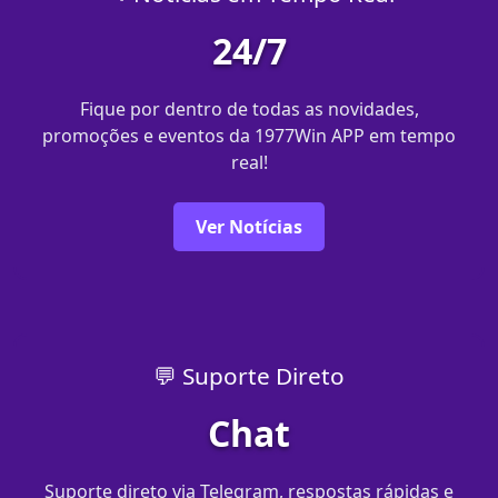
24/7
Fique por dentro de todas as novidades,
promoções e eventos da 1977Win APP em tempo
real!
Ver Notícias
💬 Suporte Direto
Chat
Suporte direto via Telegram, respostas rápidas e