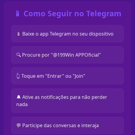
📱 Como Seguir no Telegram
📱 Baixe o app Telegram no seu dispositivo
🔍 Procure por "@199Win APPOficial"
👆 Toque em "Entrar" ou "Join"
🔔 Ative as notificações para não perder
nada
💬 Participe das conversas e interaja