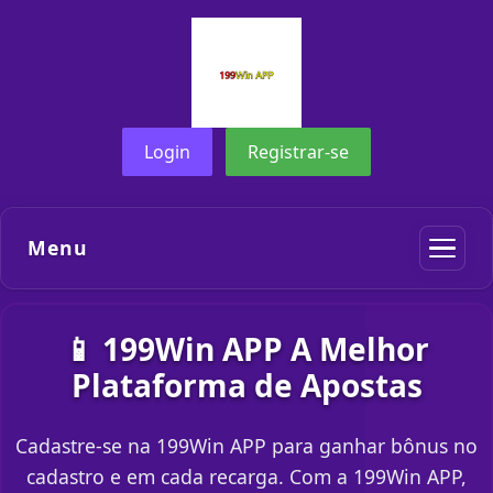
Login
Registrar-se
Menu
📱 199Win APP A Melhor
Plataforma de Apostas
Cadastre-se na 199Win APP para ganhar bônus no
cadastro e em cada recarga. Com a 199Win APP,