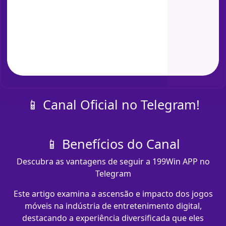
📱 Canal Oficial no Telegram!
📱 Benefícios do Canal
Descubra as vantagens de seguir a 199Win APP no
Telegram
Este artigo examina a ascensão e impacto dos jogos
móveis na indústria de entretenimento digital,
destacando a experiência diversificada que eles