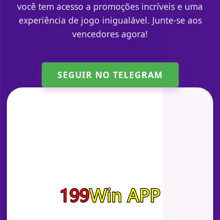
você tem acesso a promoções incríveis e uma
experiência de jogo inigualável. Junte-se aos
vencedores agora!
SEGUIR NO TELEGRAM