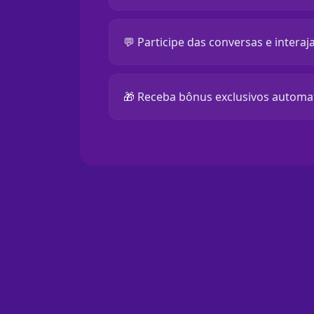
💬 Participe das conversas e interaj
🎁 Receba bônus exclusivos autom