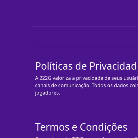
Políticas de Privacida
A 222G valoriza a privacidade de seus usuá
canais de comunicação. Todos os dados cole
jogadores.
Termos e Condições