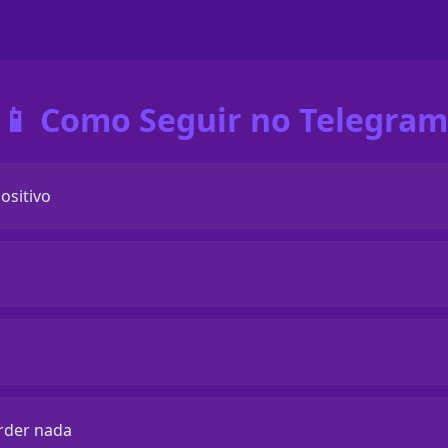
📱 Como Seguir no Telegram
ositivo
erder nada