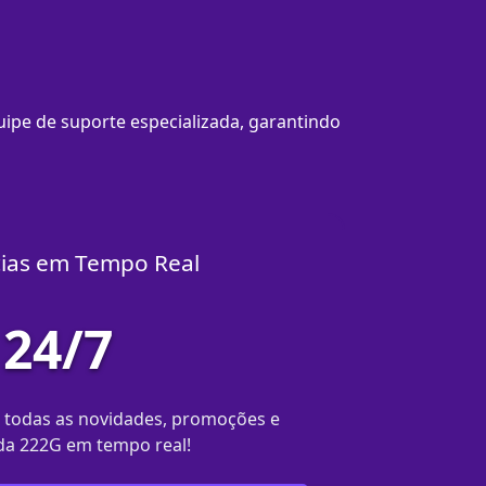
ipe de suporte especializada, garantindo
cias em Tempo Real
24/7
e todas as novidades, promoções e
da 222G em tempo real!