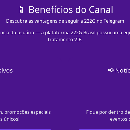
📱 Benefícios do Canal
Descubra as vantagens de seguir a 222G no Telegram
ncia do usuário — a plataforma 222G Brasil possui uma equ
tratamento VIP.
sivos
📢 Notí
m, promoções especiais
Fique por dentro d
s únicos!
eventos 