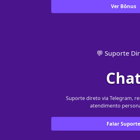
Ver Bônus
💬 Suporte Di
Cha
Suporte direto via Telegram, r
atendimento persona
Falar Suport