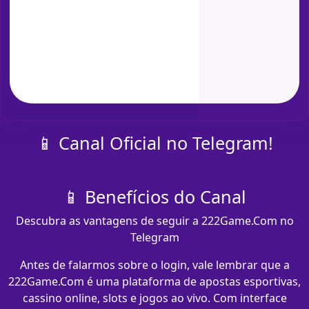
📱 Canal Oficial no Telegram!
📱 Benefícios do Canal
Descubra as vantagens de seguir a 222Game.Com no
Telegram
Antes de falarmos sobre o login, vale lembrar que a
222Game.Com é uma plataforma de apostas esportivas,
cassino online, slots e jogos ao vivo. Com interface