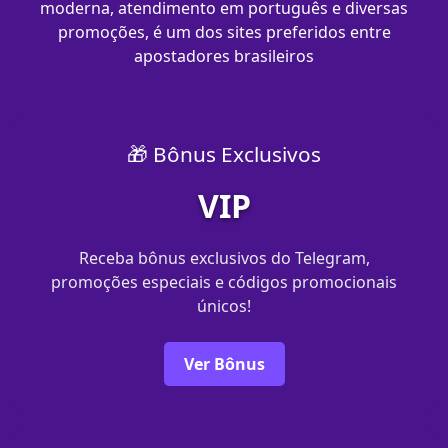
moderna, atendimento em português e diversas
promoções, é um dos sites preferidos entre
apostadores brasileiros
🎁 Bônus Exclusivos
VIP
Receba bônus exclusivos do Telegram,
promoções especiais e códigos promocionais
únicos!
Ver Bônus