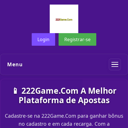
Login
Registrar-se
Menu
📱 222Game.Com A Melhor
Plataforma de Apostas
Cadastre-se na 222Game.Com para ganhar bônus
no cadastro e em cada recarga. Com a