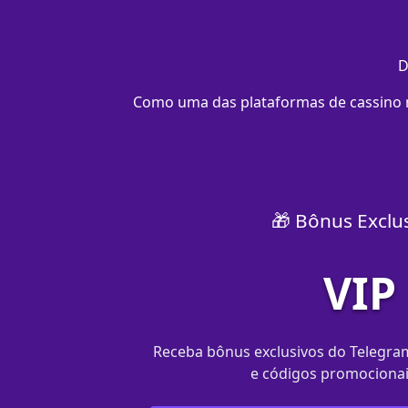
D
Como uma das plataformas de cassino m
🎁 Bônus Exclu
VIP
Receba bônus exclusivos do Telegra
e códigos promocionai