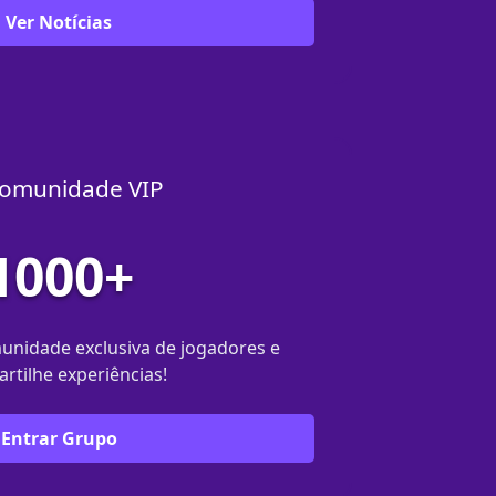
Ver Notícias
Comunidade VIP
1000+
unidade exclusiva de jogadores e
rtilhe experiências!
Entrar Grupo