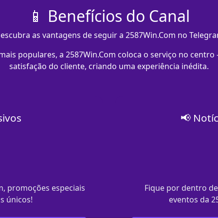
📱 Benefícios do Canal
escubra as vantagens de seguir a 2587Win.Com no Telegr
ais populares, a 2587Win.Com coloca o serviço no centro
satisfação do cliente, criando uma experiência inédita.
sivos
📢 Notí
m, promoções especiais
Fique por dentro d
s únicos!
eventos da 2