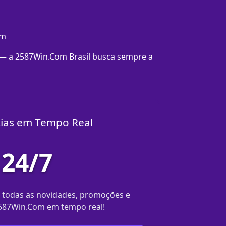
am
 — a 2587Win.Com Brasil busca sempre a
cias em Tempo Real
24/7
e todas as novidades, promoções e
587Win.Com em tempo real!