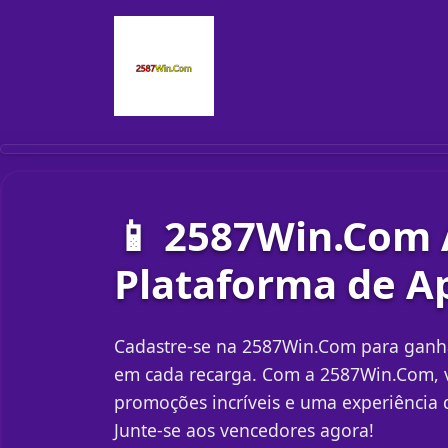
📱 2587Win.Com 
Plataforma de A
Cadastre-se na 2587Win.Com para ganh
em cada recarga. Com a 2587Win.Com, 
promoções incríveis e uma experiência d
Junte-se aos vencedores agora!