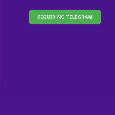
SEGUIR NO TELEGRAM