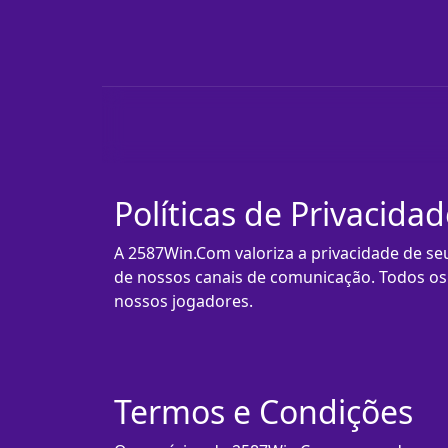
Políticas de Privacida
A 2587Win.Com valoriza a privacidade de s
de nossos canais de comunicação. Todos os 
nossos jogadores.
Termos e Condições