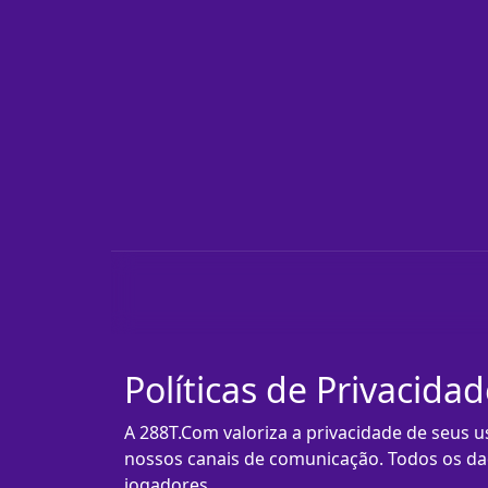
Políticas de Privacida
A 288T.Com valoriza a privacidade de seus 
nossos canais de comunicação. Todos os dad
jogadores.