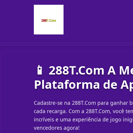
📱 288T.Com A M
Plataforma de A
Cadastre-se na 288T.Com para ganhar b
cada recarga. Com a 288T.Com, você te
incríveis e uma experiência de jogo inig
vencedores agora!