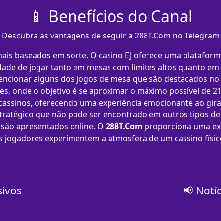
📱 Benefícios do Canal
Descubra as vantagens de seguir a 288T.Com no Telegram
mais baseados em sorte. O casino EJ oferece uma platafo
idade de jogar tanto em mesas com limites altos quanto e
mencionar alguns dos jogos de mesa que são destacados no
es, onde o objetivo é se aproximar o máximo possível de 21
 cassinos, oferecendo uma experiência emocionante ao girar 
tratégico que não pode ser encontrado em outros tipos de 
 são apresentados online. O
288T.Com
proporciona uma expe
s jogadores experimentem a atmosfera de um cassino físic
sivos
📢 Notí