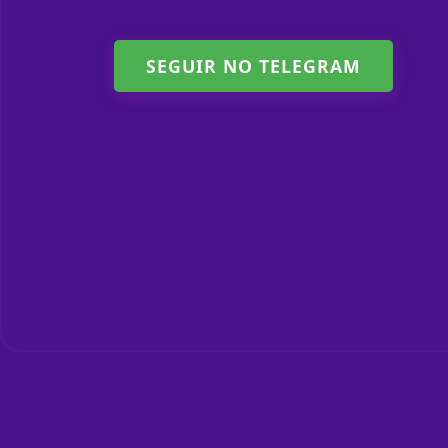
SEGUIR NO TELEGRAM