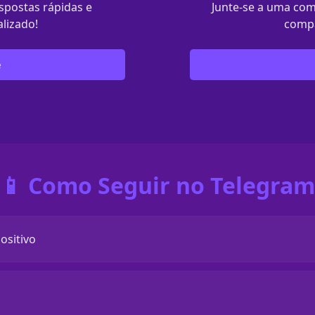
espostas rápidas e
Junte-se a uma com
lizado!
compa
e
📱 Como Seguir no Telegram
ositivo