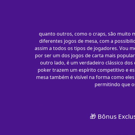
quanto outros, como o craps, são muito 
diferentes jogos de mesa, com a possibil
assim a todos os tipos de jogadores. Vou 
por ser um dos jogos de carta mais popular
outro lado, é um verdadeiro clássico dos
poker trazem um espírito competitivo e es
mesa também é visível na forma como eles
permitindo que o
🎁 Bônus Exclu