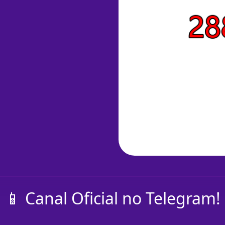
📱 Canal Oficial no Telegram!