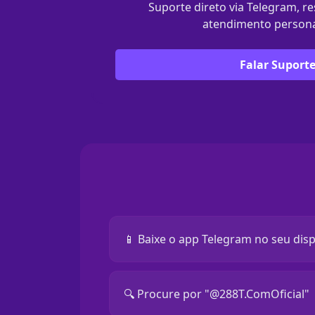
Suporte direto via Telegram, r
atendimento persona
Falar Suport
📱 Baixe o app Telegram no seu disp
🔍 Procure por "@288T.ComOficial"