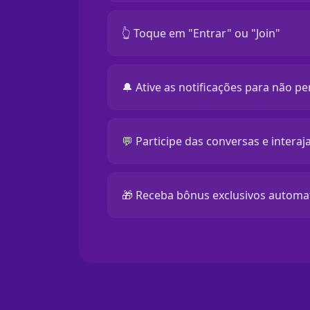
👆 Toque em "Entrar" ou "Join"
🔔 Ative as notificações para não p
💬 Participe das conversas e interaj
🎁 Receba bônus exclusivos autom