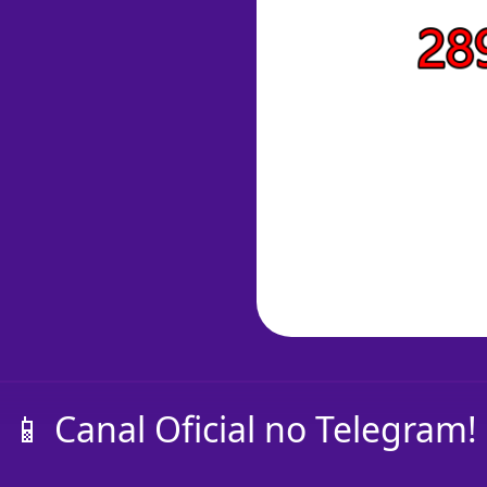
📱 Canal Oficial no Telegram!