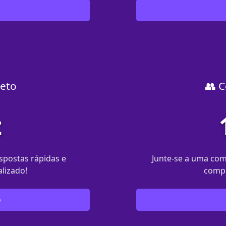
reto
👥 
t
espostas rápidas e
Junte-se a uma com
lizado!
compa
e