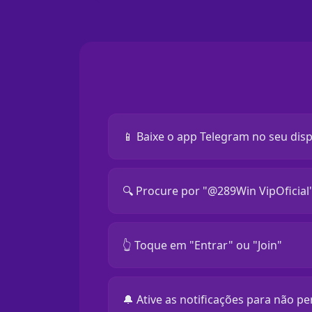
📱 Baixe o app Telegram no seu disp
🔍 Procure por "@289Win VipOficial
👆 Toque em "Entrar" ou "Join"
🔔 Ative as notificações para não p