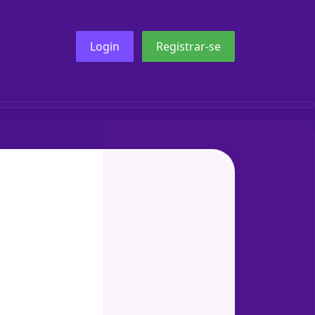
Login
Registrar-se