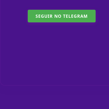
SEGUIR NO TELEGRAM