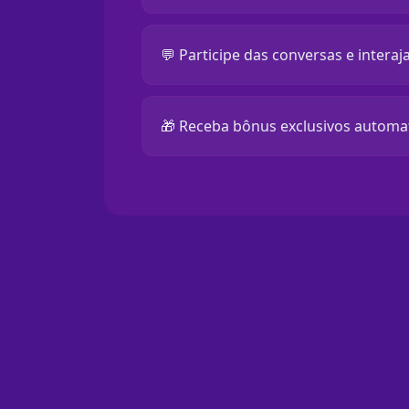
💬 Participe das conversas e interaj
🎁 Receba bônus exclusivos autom