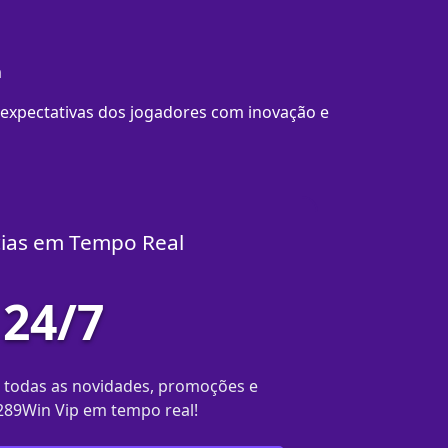
m
 expectativas dos jogadores com inovação e
cias em Tempo Real
24/7
e todas as novidades, promoções e
289Win Vip em tempo real!