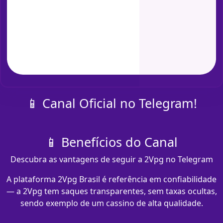
📱 Canal Oficial no Telegram!
📱 Benefícios do Canal
Descubra as vantagens de seguir a 2Vpg no Telegram
A plataforma 2Vpg Brasil é referência em confiabilidade
— a 2Vpg tem saques transparentes, sem taxas ocultas,
sendo exemplo de um cassino de alta qualidade.