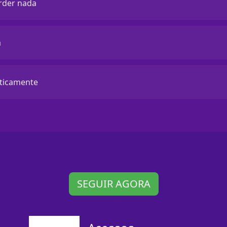
erder nada
a
aticamente
SEGUIR AGORA