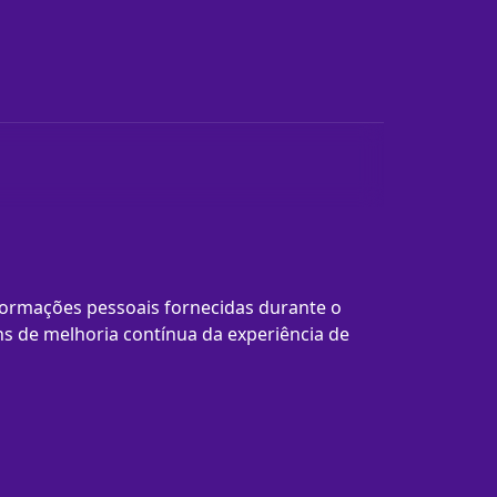
formações pessoais fornecidas durante o
ns de melhoria contínua da experiência de