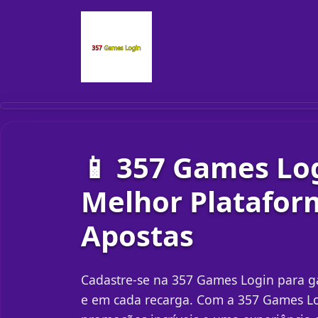
📱 357 Games Lo
Melhor Platafor
Apostas
Cadastre-se na 357 Games Login para g
e em cada recarga. Com a 357 Games Lo