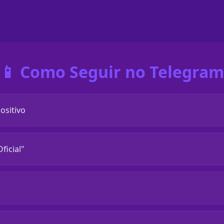
📱 Como Seguir no Telegram
ositivo
ficial"