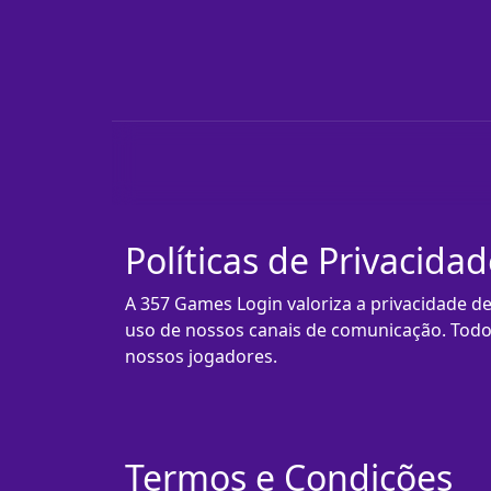
Políticas de Privacida
A 357 Games Login valoriza a privacidade 
uso de nossos canais de comunicação. Todos
nossos jogadores.
Termos e Condições