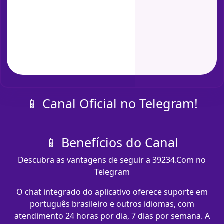
📱 Canal Oficial no Telegram!
📱 Benefícios do Canal
Descubra as vantagens de seguir a 39234.Com no
Telegram
O chat integrado do aplicativo oferece suporte em
português brasileiro e outros idiomas, com
atendimento 24 horas por dia, 7 dias por semana. A