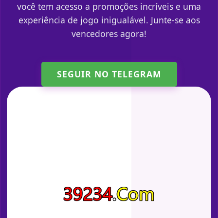
você tem acesso a promoções incríveis e uma
experiência de jogo inigualável. Junte-se aos
vencedores agora!
SEGUIR NO TELEGRAM