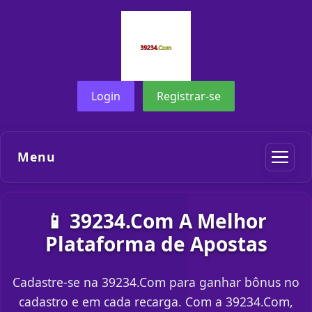
Login
Registrar-se
Menu
📱 39234.Com A Melhor
Plataforma de Apostas
Cadastre-se na 39234.Com para ganhar bônus no
cadastro e em cada recarga. Com a 39234.Com,