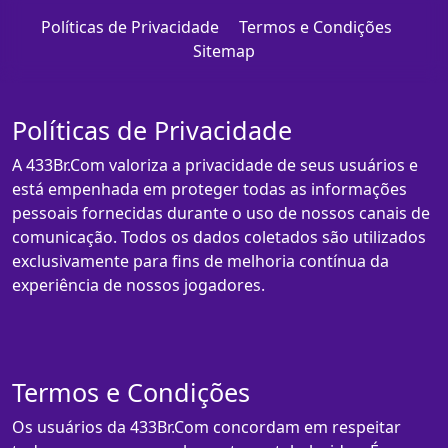
Políticas de Privacidade
Termos e Condições
Sitemap
Políticas de Privacidade
A 433Br.Com valoriza a privacidade de seus usuários e
está empenhada em proteger todas as informações
pessoais fornecidas durante o uso de nossos canais de
comunicação. Todos os dados coletados são utilizados
exclusivamente para fins de melhoria contínua da
experiência de nossos jogadores.
Termos e Condições
Os usuários da 433Br.Com concordam em respeitar