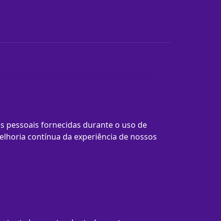
s pessoais fornecidas durante o uso de
elhoria contínua da experiência de nossos