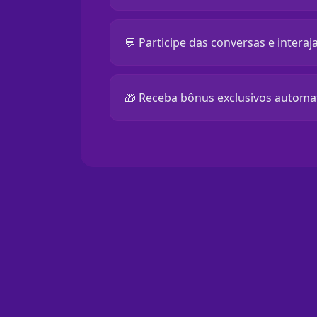
💬 Participe das conversas e interaj
🎁 Receba bônus exclusivos autom