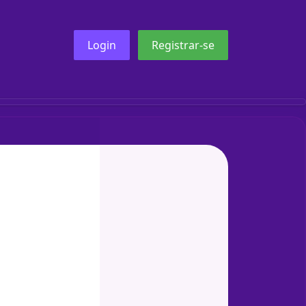
Login
Registrar-se