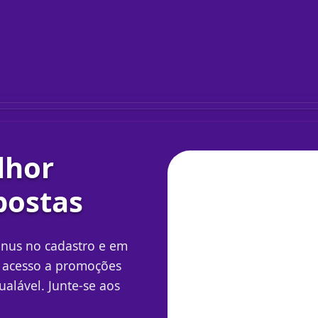
lhor
postas
nus no cadastro e em
 acesso a promoções
ualável. Junte-se aos