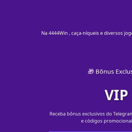
Na 4444Win , caça-níqueis e diversos j
🎁 Bônus Exclu
VIP
Receba bônus exclusivos do Telegra
e códigos promocionai