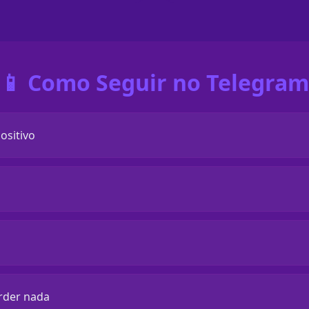
📱 Como Seguir no Telegram
ositivo
erder nada