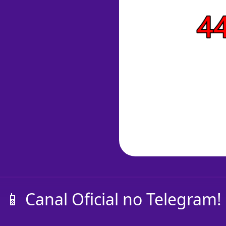
📱 Canal Oficial no Telegram!