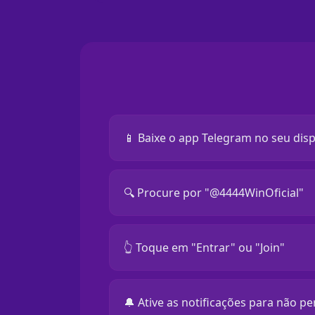
📱 Baixe o app Telegram no seu disp
🔍 Procure por "@4444WinOficial"
👆 Toque em "Entrar" ou "Join"
🔔 Ative as notificações para não p