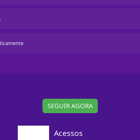
a
aticamente
SEGUIR AGORA
Acessos