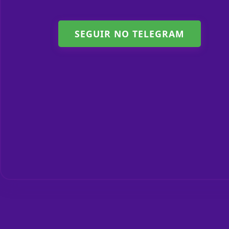
SEGUIR NO TELEGRAM