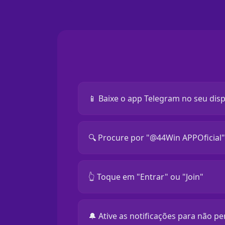
📱 Baixe o app Telegram no seu disp
🔍 Procure por "@44Win APPOficial"
👆 Toque em "Entrar" ou "Join"
🔔 Ative as notificações para não p