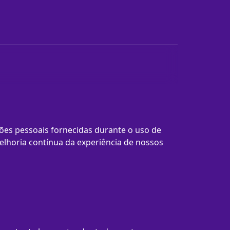
ões pessoais fornecidas durante o uso de
elhoria contínua da experiência de nossos