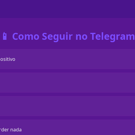
📱 Como Seguir no Telegram
ositivo
erder nada