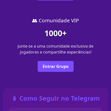
👥 Comunidade VIP
1000+
Junte-se a uma comunidade exclusiva de
jogadores e compartilhe experiências!
Entrar Grupo
📱 Como Seguir no Telegram