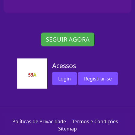
SEGUIR AGORA
Acessos
Login
Registrar-se
Políticas de Privacidade
Termos e Condições
Sitemap