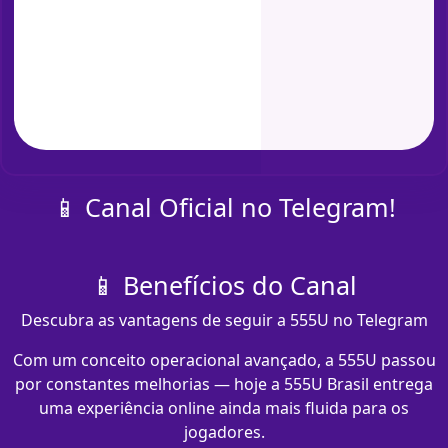
📱 Canal Oficial no Telegram!
📱 Benefícios do Canal
Descubra as vantagens de seguir a 555U no Telegram
Com um conceito operacional avançado, a 555U passou
por constantes melhorias — hoje a 555U Brasil entrega
uma experiência online ainda mais fluida para os
jogadores.