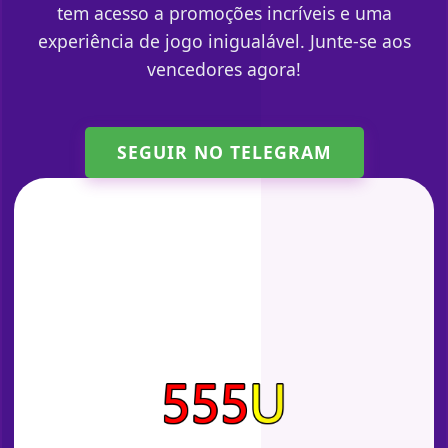
tem acesso a promoções incríveis e uma
experiência de jogo inigualável. Junte-se aos
vencedores agora!
SEGUIR NO TELEGRAM