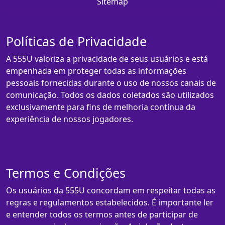
Sitemap
Políticas de Privacidade
A 555U valoriza a privacidade de seus usuários e está
empenhada em proteger todas as informações
pessoais fornecidas durante o uso de nossos canais de
comunicação. Todos os dados coletados são utilizados
exclusivamente para fins de melhoria contínua da
experiência de nossos jogadores.
Termos e Condições
Os usuários da 555U concordam em respeitar todas as
regras e regulamentos estabelecidos. É importante ler
e entender todos os termos antes de participar de