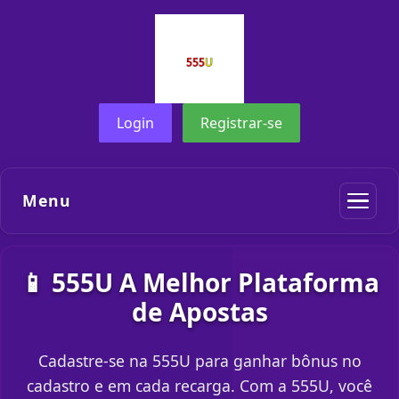
Login
Registrar-se
Menu
📱 555U A Melhor Plataforma
de Apostas
Cadastre-se na 555U para ganhar bônus no
cadastro e em cada recarga. Com a 555U, você