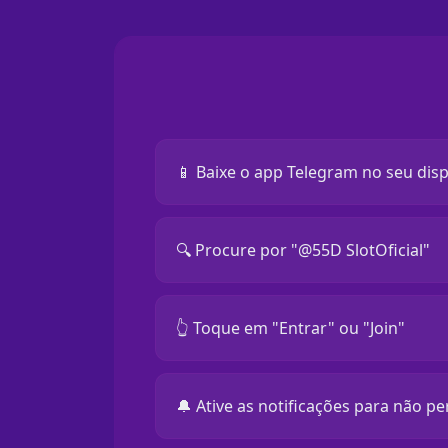
📱 Baixe o app Telegram no seu disp
🔍 Procure por "@55D SlotOficial"
👆 Toque em "Entrar" ou "Join"
🔔 Ative as notificações para não p