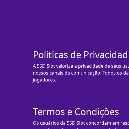
Políticas de Privacida
A 55D Slot valoriza a privacidade de seus 
nossos canais de comunicação. Todos os dad
jogadores.
Termos e Condições
Os usuários da 55D Slot concordam em respe