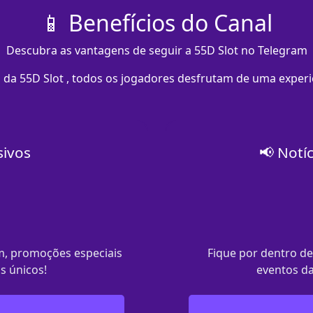
📱 Benefícios do Canal
Descubra as vantagens de seguir a 55D Slot no Telegram
da 55D Slot , todos os jogadores desfrutam de uma experiên
sivos
📢 Notí
m, promoções especiais
Fique por dentro d
s únicos!
eventos da