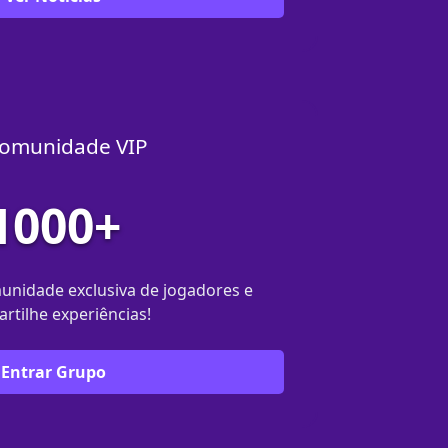
Comunidade VIP
1000+
unidade exclusiva de jogadores e
rtilhe experiências!
Entrar Grupo