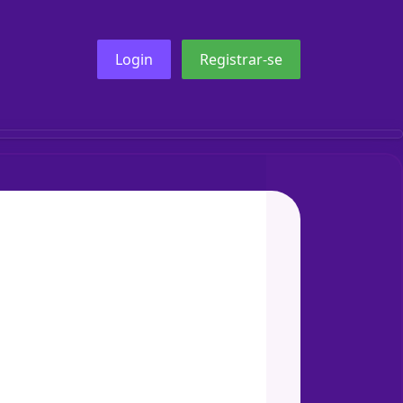
Login
Registrar-se