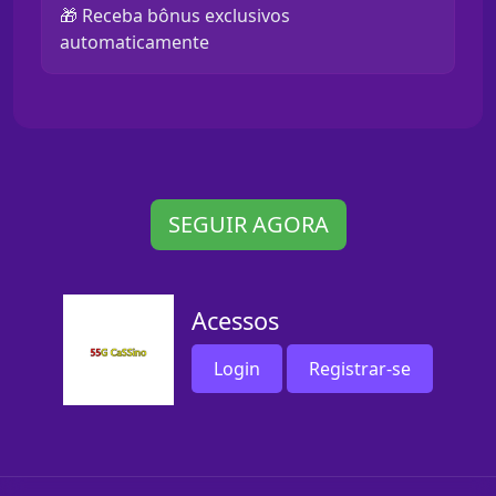
🎁 Receba bônus exclusivos
automaticamente
SEGUIR AGORA
Acessos
Login
Registrar-se