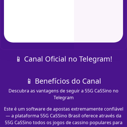
📱 Canal Oficial no Telegram!
📱 Benefícios do Canal
Descubra as vantagens de seguir a 55G CaSSino no
Telegram
Este é um software de apostas extremamente confiável
— a plataforma 55G CaSSino Brasil oferece através da
55G CaSSino todos os jogos de cassino populares para