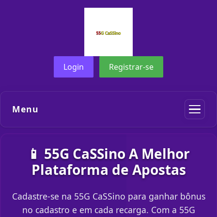
Login
Registrar-se
Menu
📱 55G CaSSino A Melhor
Plataforma de Apostas
Cadastre-se na 55G CaSSino para ganhar bônus
no cadastro e em cada recarga. Com a 55G