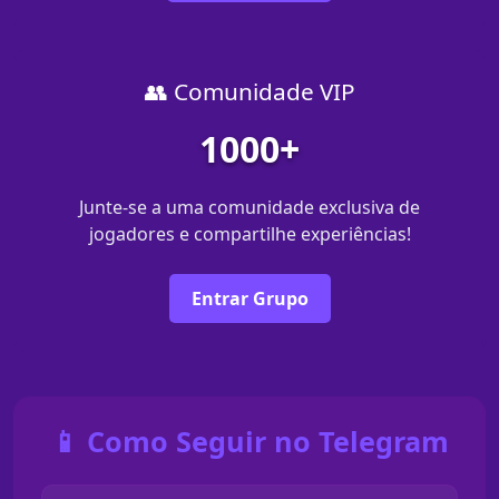
👥 Comunidade VIP
1000+
Junte-se a uma comunidade exclusiva de
jogadores e compartilhe experiências!
Entrar Grupo
📱 Como Seguir no Telegram