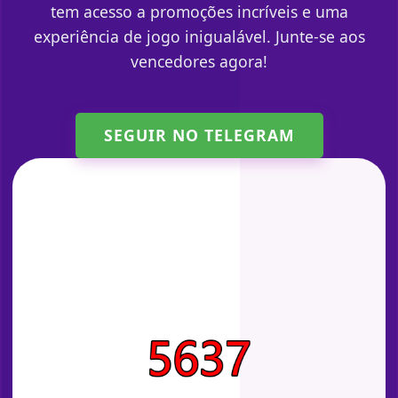
tem acesso a promoções incríveis e uma
experiência de jogo inigualável. Junte-se aos
vencedores agora!
SEGUIR NO TELEGRAM