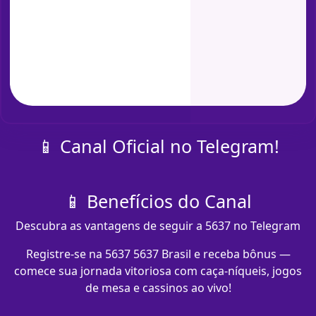
📱 Canal Oficial no Telegram!
📱 Benefícios do Canal
Descubra as vantagens de seguir a 5637 no Telegram
Registre-se na 5637 5637 Brasil e receba bônus —
comece sua jornada vitoriosa com caça-níqueis, jogos
de mesa e cassinos ao vivo!