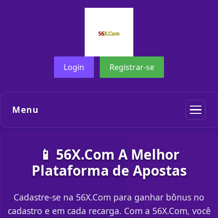
Login
Registrar-se
Menu
📱 56X.Com A Melhor
Plataforma de Apostas
Cadastre-se na 56X.Com para ganhar bônus no
cadastro e em cada recarga. Com a 56X.Com, você