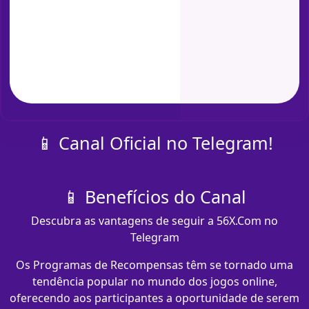
📱 Canal Oficial no Telegram!
📱 Benefícios do Canal
Descubra as vantagens de seguir a 56X.Com no
Telegram
Os Programas de Recompensas têm se tornado uma
tendência popular no mundo dos jogos online,
oferecendo aos participantes a oportunidade de serem