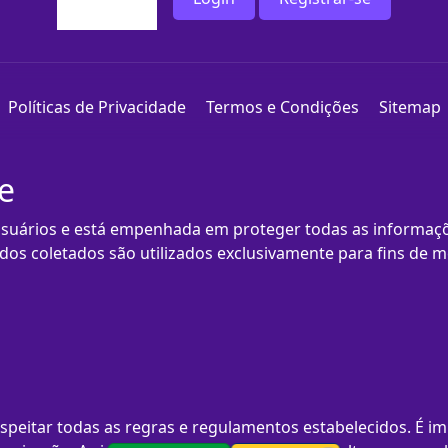
Políticas de Privacidade
Termos e Condições
Sitemap
de
 usuários e está empenhada em proteger todas as informaçõ
os coletados são utilizados exclusivamente para fins de m
eitar todas as regras e regulamentos estabelecidos. É im