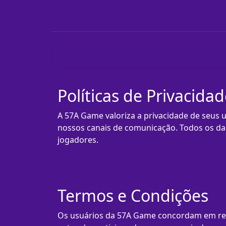
Políticas de Privacida
A 57A Game valoriza a privacidade de seus
nossos canais de comunicação. Todos os dad
jogadores.
Termos e Condições
Os usuários da 57A Game concordam em resp