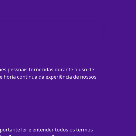
es pessoais fornecidas durante o uso de
elhoria contínua da experiência de nossos
portante ler e entender todos os termos