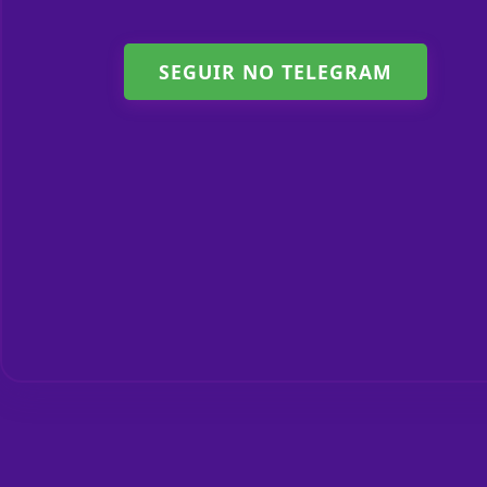
SEGUIR NO TELEGRAM