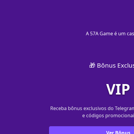
A 57A Game é um cass
🎁 Bônus Exclu
VIP
Receba bônus exclusivos do Telegra
e códigos promocionai
Ver Bônus