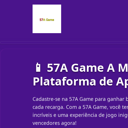
📱 57A Game A M
Plataforma de A
Cadastre-se na 57A Game para ganhar 
cada recarga. Com a 57A Game, você t
incríveis e uma experiência de jogo inig
vencedores agora!