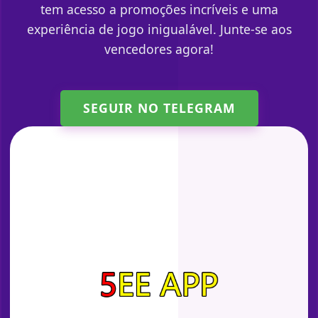
tem acesso a promoções incríveis e uma
experiência de jogo inigualável. Junte-se aos
vencedores agora!
SEGUIR NO TELEGRAM