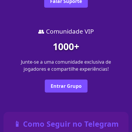
Falar Suporte
👥 Comunidade VIP
1000+
Junte-se a uma comunidade exclusiva de
jogadores e compartilhe experiências!
Entrar Grupo
📱 Como Seguir no Telegram