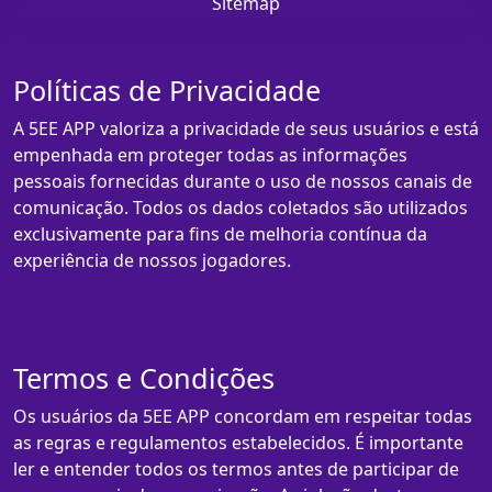
Sitemap
Políticas de Privacidade
A 5EE APP valoriza a privacidade de seus usuários e está
empenhada em proteger todas as informações
pessoais fornecidas durante o uso de nossos canais de
comunicação. Todos os dados coletados são utilizados
exclusivamente para fins de melhoria contínua da
experiência de nossos jogadores.
Termos e Condições
Os usuários da 5EE APP concordam em respeitar todas
as regras e regulamentos estabelecidos. É importante
ler e entender todos os termos antes de participar de