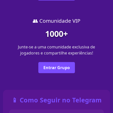
👥 Comunidade VIP
1000+
Junte-se a uma comunidade exclusiva de
jogadores e compartilhe experiências!
Entrar Grupo
📱 Como Seguir no Telegram