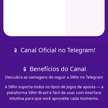
📱 Canal Oficial no Telegram!
📱 Benefícios do Canal
Descubra as vantagens de seguir a 5Win no Telegram
A 5Win suporta todos os tipos de jogos de aposta — a
plataforma 5Win Brasil é fácil de usar, com interface
intuitiva para que você aproveite cada momento.