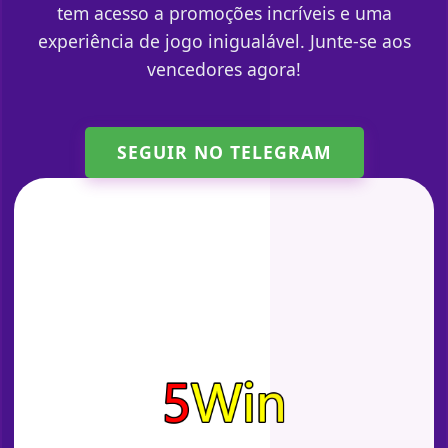
tem acesso a promoções incríveis e uma
experiência de jogo inigualável. Junte-se aos
vencedores agora!
SEGUIR NO TELEGRAM