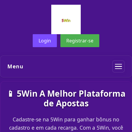
Login
Registrar-se
Menu
📱 5Win A Melhor Plataforma
de Apostas
Cadastre-se na 5Win para ganhar bônus no
cadastro e em cada recarga. Com a 5Win, você