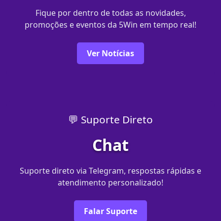
Fique por dentro de todas as novidades,
promoções e eventos da 5Win em tempo real!
Ver Notícias
💬 Suporte Direto
Chat
Suporte direto via Telegram, respostas rápidas e
atendimento personalizado!
Falar Suporte