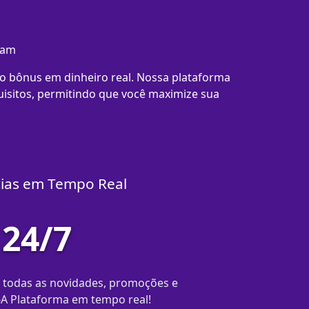
ram
 o bônus em dinheiro real. Nossa plataforma
sitos, permitindo que você maximize sua
cias em Tempo Real
24/7
e todas as novidades, promoções e
6A Plataforma em tempo real!