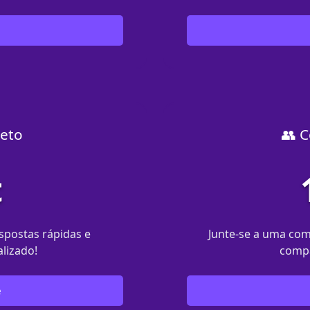
reto
👥 
t
espostas rápidas e
Junte-se a uma com
lizado!
compa
e