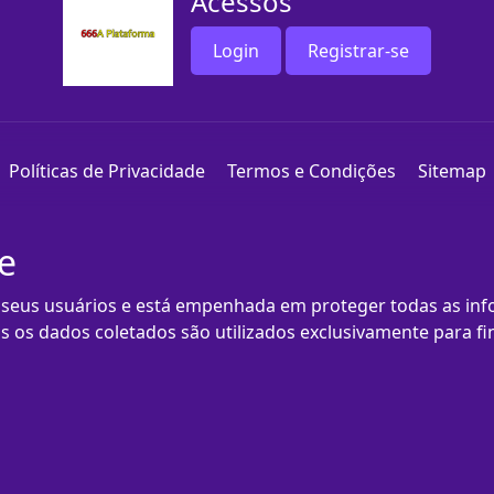
Acessos
Login
Registrar-se
Políticas de Privacidade
Termos e Condições
Sitemap
de
e seus usuários e está empenhada em proteger todas as in
 os dados coletados são utilizados exclusivamente para fi