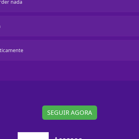
erder nada
a
aticamente
SEGUIR AGORA