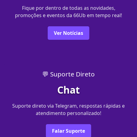
Fique por dentro de todas as novidades,
promoções e eventos da 66Ub em tempo real!
Ver Notícias
💬 Suporte Direto
Chat
Suporte direto via Telegram, respostas rápidas e
atendimento personalizado!
Falar Suporte