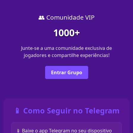
👥 Comunidade VIP
1000+
Junte-se a uma comunidade exclusiva de
jogadores e compartilhe experiências!
Entrar Grupo
📱 Como Seguir no Telegram
📱 Baixe o app Telegram no seu dispositivo