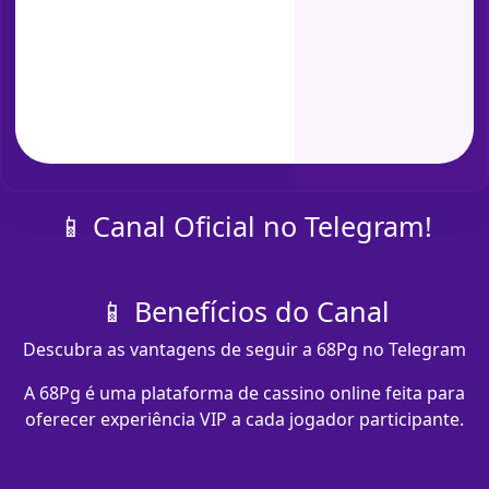
📱 Canal Oficial no Telegram!
📱 Benefícios do Canal
Descubra as vantagens de seguir a 68Pg no Telegram
A 68Pg é uma plataforma de cassino online feita para
oferecer experiência VIP a cada jogador participante.