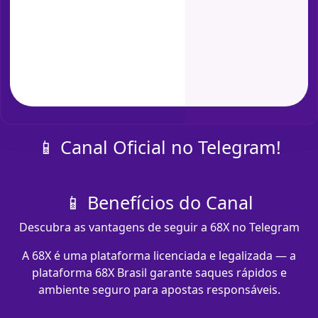
📱 Canal Oficial no Telegram!
📱 Benefícios do Canal
Descubra as vantagens de seguir a 68X no Telegram
A 68X é uma plataforma licenciada e legalizada — a
plataforma 68X Brasil garante saques rápidos e
ambiente seguro para apostas responsáveis.