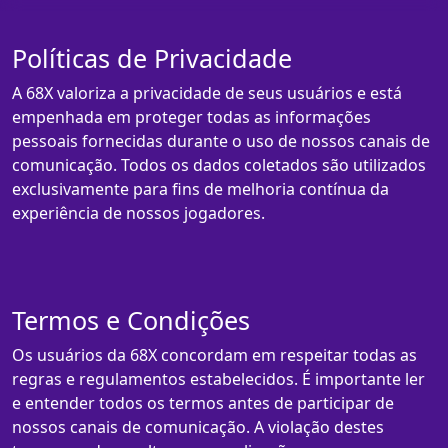
Políticas de Privacidade
A 68X valoriza a privacidade de seus usuários e está
empenhada em proteger todas as informações
pessoais fornecidas durante o uso de nossos canais de
comunicação. Todos os dados coletados são utilizados
exclusivamente para fins de melhoria contínua da
experiência de nossos jogadores.
Termos e Condições
Os usuários da 68X concordam em respeitar todas as
regras e regulamentos estabelecidos. É importante ler
e entender todos os termos antes de participar de
nossos canais de comunicação. A violação destes