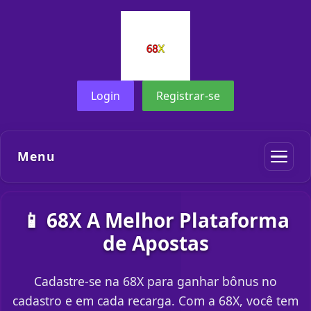
Login
Registrar-se
Menu
📱 68X A Melhor Plataforma
de Apostas
Cadastre-se na 68X para ganhar bônus no
cadastro e em cada recarga. Com a 68X, você tem