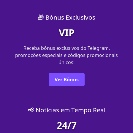
🎁 Bônus Exclusivos
VIP
Receba bônus exclusivos do Telegram,
promoções especiais e códigos promocionais
únicos!
Ver Bônus
📢 Notícias em Tempo Real
24/7