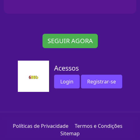
SEGUIR AGORA
Acessos
Login
Registrar-se
Políticas de Privacidade
Termos e Condições
Sitemap