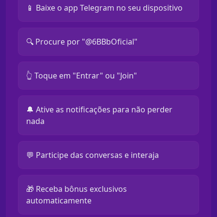
📱 Baixe o app Telegram no seu dispositivo
🔍 Procure por "@6BBbOficial"
👆 Toque em "Entrar" ou "Join"
🔔 Ative as notificações para não perder
nada
💬 Participe das conversas e interaja
🎁 Receba bônus exclusivos
automaticamente