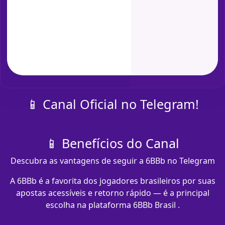
📱 Canal Oficial no Telegram!
📱 Benefícios do Canal
Descubra as vantagens de seguir a 6BBb no Telegram
A 6BBb é a favorita dos jogadores brasileiros por suas
apostas acessíveis e retorno rápido — é a principal
escolha na plataforma 6BBb Brasil .