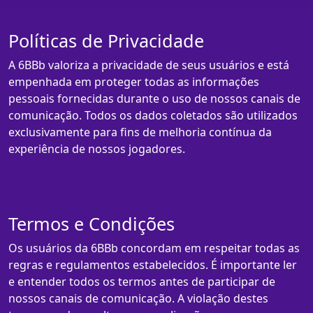
Políticas de Privacidade
A 6BBb valoriza a privacidade de seus usuários e está
empenhada em proteger todas as informações
pessoais fornecidas durante o uso de nossos canais de
comunicação. Todos os dados coletados são utilizados
exclusivamente para fins de melhoria contínua da
experiência de nossos jogadores.
Termos e Condições
Os usuários da 6BBb concordam em respeitar todas as
regras e regulamentos estabelecidos. É importante ler
e entender todos os termos antes de participar de
nossos canais de comunicação. A violação destes