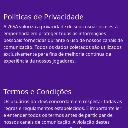
Políticas de Privacidade
A 765A valoriza a privacidade de seus usuários e está
empenhada em proteger todas as informações
pessoais fornecidas durante o uso de nossos canais de
comunicação. Todos os dados coletados são utilizados
exclusivamente para fins de melhoria contínua da
experiência de nossos jogadores.
Termos e Condições
Os usuários da 765A concordam em respeitar todas as
regras e regulamentos estabelecidos. É importante ler
e entender todos os termos antes de participar de
nossos canais de comunicação. A violação destes