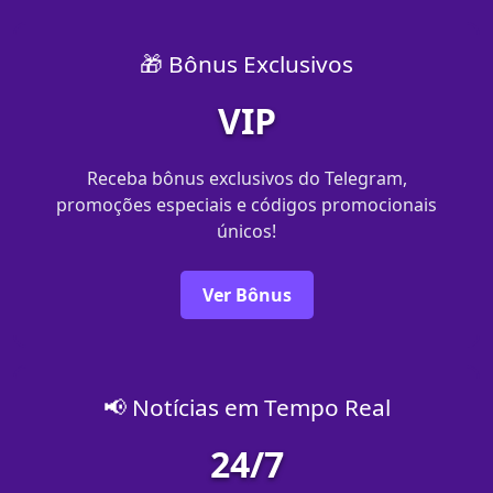
🎁 Bônus Exclusivos
VIP
Receba bônus exclusivos do Telegram,
promoções especiais e códigos promocionais
únicos!
Ver Bônus
📢 Notícias em Tempo Real
24/7