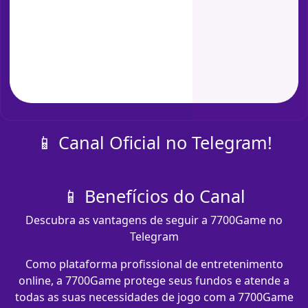
📱 Canal Oficial no Telegram!
📱 Benefícios do Canal
Descubra as vantagens de seguir a 7700Game no
Telegram
Como plataforma profissional de entretenimento
online, a 7700Game protege seus fundos e atende a
todas as suas necessidades de jogo com a 7700Game