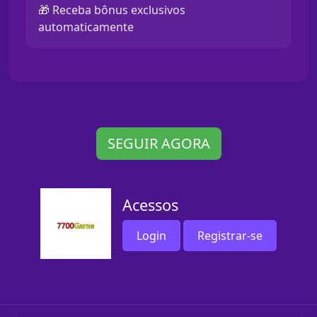
🎁 Receba bônus exclusivos
automaticamente
SEGUIR AGORA
Acessos
Login
Registrar-se