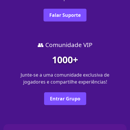
Falar Suporte
👥 Comunidade VIP
1000+
Junte-se a uma comunidade exclusiva de
jogadores e compartilhe experiências!
Entrar Grupo