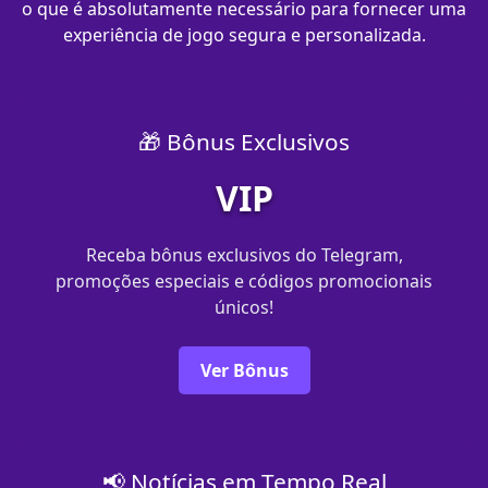
o que é absolutamente necessário para fornecer uma
experiência de jogo segura e personalizada.
🎁 Bônus Exclusivos
VIP
Receba bônus exclusivos do Telegram,
promoções especiais e códigos promocionais
únicos!
Ver Bônus
📢 Notícias em Tempo Real