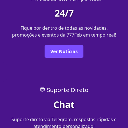
24/7
Fique por dentro de todas as novidades,
promoções e eventos da 777Feb em tempo real!
Ver Notícias
💬 Suporte Direto
Chat
Suporte direto via Telegram, respostas rápidas e
atendimento personalizado!