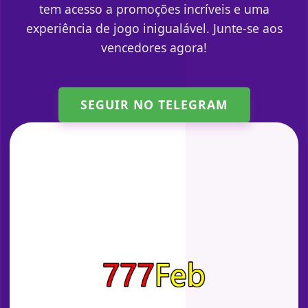
tem acesso a promoções incríveis e uma
experiência de jogo inigualável. Junte-se aos
vencedores agora!
SEGUIR NO TELEGRAM