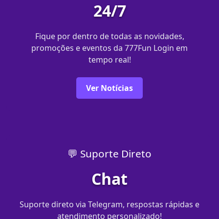
24/7
Fique por dentro de todas as novidades,
promoções e eventos da 777Fun Login em
tempo real!
Ver Notícias
💬 Suporte Direto
Chat
Suporte direto via Telegram, respostas rápidas e
atendimento personalizado!