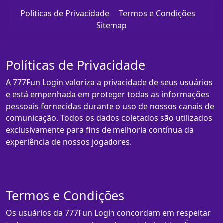
Políticas de Privacidade
Termos e Condições
Sitemap
Políticas de Privacidade
A 777Fun Login valoriza a privacidade de seus usuários
e está empenhada em proteger todas as informações
pessoais fornecidas durante o uso de nossos canais de
comunicação. Todos os dados coletados são utilizados
exclusivamente para fins de melhoria contínua da
experiência de nossos jogadores.
Termos e Condições
Os usuários da 777Fun Login concordam em respeitar