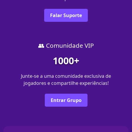
Falar Suporte
👥 Comunidade VIP
1000+
Junte-se a uma comunidade exclusiva de
jogadores e compartilhe experiências!
Entrar Grupo