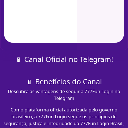
📱 Canal Oficial no Telegram!
📱 Benefícios do Canal
Descubra as vantagens de seguir a 777Fun Login no
Telegram
Como plataforma oficial autorizada pelo governo
brasileiro, a 777Fun Login segue os princípios de
segurança, justiça e integridade da 777Fun Login Brasil ,