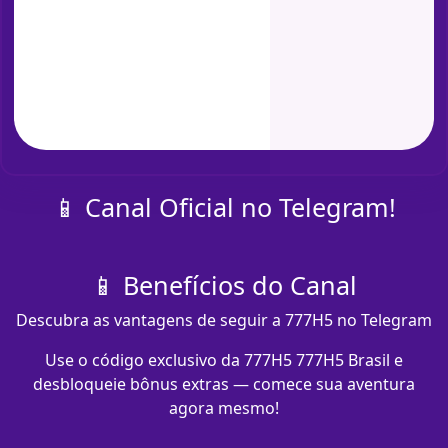
📱 Canal Oficial no Telegram!
📱 Benefícios do Canal
Descubra as vantagens de seguir a 777H5 no Telegram
Use o código exclusivo da 777H5 777H5 Brasil e
desbloqueie bônus extras — comece sua aventura
agora mesmo!