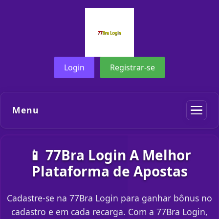
Login
Registrar-se
Menu
📱 77Bra Login A Melhor
Plataforma de Apostas
Cadastre-se na 77Bra Login para ganhar bônus no
cadastro e em cada recarga. Com a 77Bra Login,