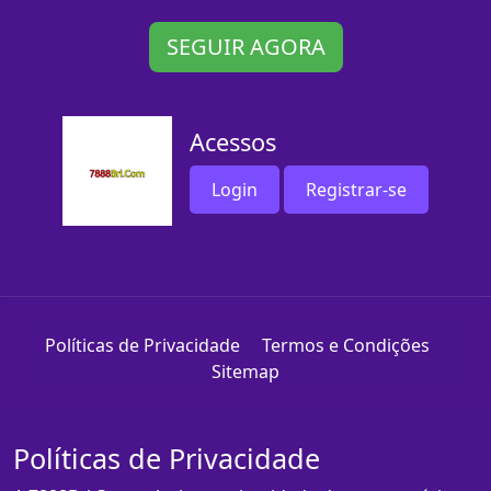
SEGUIR AGORA
Acessos
Login
Registrar-se
Políticas de Privacidade
Termos e Condições
Sitemap
Políticas de Privacidade