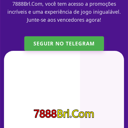
7888Brl.Com, você tem acesso a promoções
incríveis e uma experiência de jogo inigualável.
Junte-se aos vencedores agora!
SEGUIR NO TELEGRAM