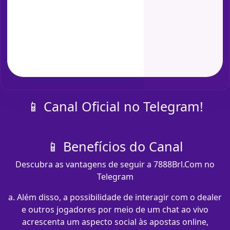
📱 Canal Oficial no Telegram!
📱 Benefícios do Canal
Descubra as vantagens de seguir a 7888Brl.Com no
Telegram
a. Além disso, a possibilidade de interagir com o dealer
e outros jogadores por meio de um chat ao vivo
acrescenta um aspecto social às apostas online,