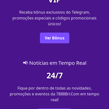
Receba bônus exclusivos do Telegram,
promoções especiais e códigos promocionais
únicos!
Ver Bônus
📢 Notícias em Tempo Real
24/7
Fique por dentro de todas as novidades,
promoções e eventos da 7888Brl.Com em tempo
real!