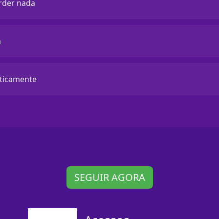
erder nada
a
aticamente
SEGUIR AGORA