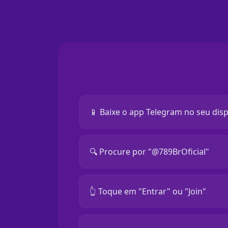
📱 Baixe o app Telegram no seu disp
🔍 Procure por "@789BrOficial"
👆 Toque em "Entrar" ou "Join"