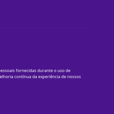
pessoais fornecidas durante o uso de
elhoria contínua da experiência de nossos