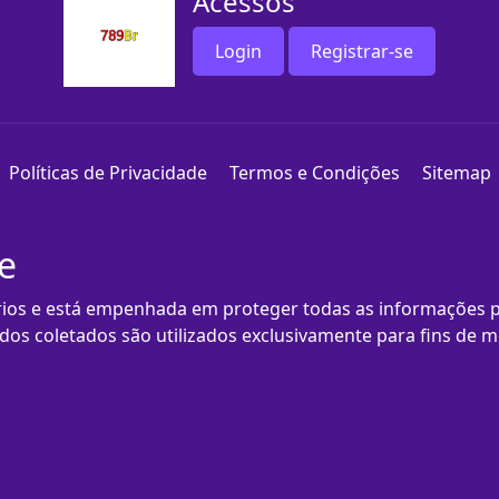
Acessos
Login
Registrar-se
Políticas de Privacidade
Termos e Condições
Sitemap
de
ários e está empenhada em proteger todas as informações 
os coletados são utilizados exclusivamente para fins de m