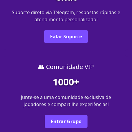
Suporte direto via Telegram, respostas rápidas e
atendimento personalizado!
Falar Suporte
👥 Comunidade VIP
1000+
Junte-se a uma comunidade exclusiva de
jogadores e compartilhe experiências!
Entrar Grupo