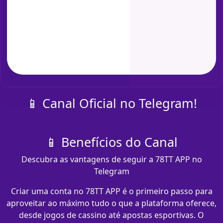
📱 Canal Oficial no Telegram!
📱 Benefícios do Canal
Descubra as vantagens de seguir a 78TT APP no
Telegram
Criar uma conta no 78TT APP é o primeiro passo para
aproveitar ao máximo tudo o que a plataforma oferece,
desde jogos de cassino até apostas esportivas. O