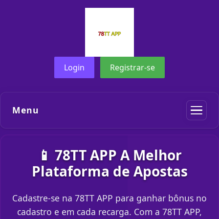
Login
Registrar-se
Menu
📱 78TT APP A Melhor
Plataforma de Apostas
Cadastre-se na 78TT APP para ganhar bônus no
cadastro e em cada recarga. Com a 78TT APP,