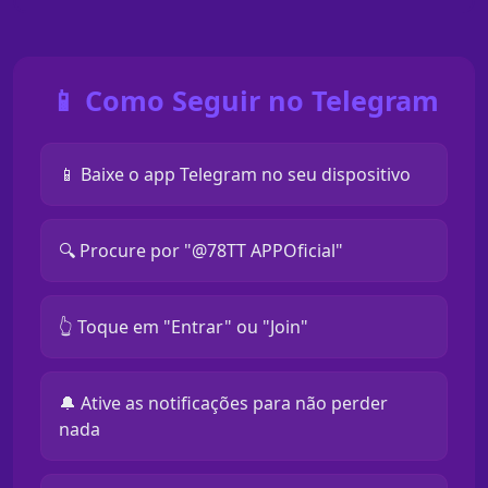
📱 Como Seguir no Telegram
📱 Baixe o app Telegram no seu dispositivo
🔍 Procure por "@78TT APPOficial"
👆 Toque em "Entrar" ou "Join"
🔔 Ative as notificações para não perder
nada