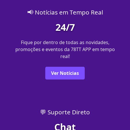
📢 Notícias em Tempo Real
24/7
Fique por dentro de todas as novidades,
promoções e eventos da 78TT APP em tempo
real!
Ver Notícias
💬 Suporte Direto
Chat