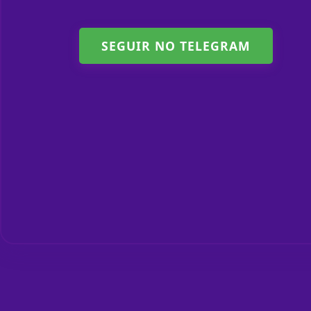
SEGUIR NO TELEGRAM