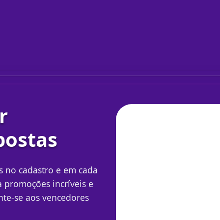
r
postas
s no cadastro e em cada
a promoções incríveis e
unte-se aos vencedores