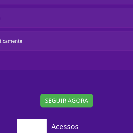
a
aticamente
SEGUIR AGORA
Acessos