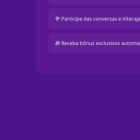
💬 Participe das conversas e interaj
🎁 Receba bônus exclusivos autom