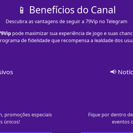
📱 Benefícios do Canal
Descubra as vantagens de seguir a 79Vip no Telegram
79Vip
pode maximizar sua experiência de jogo e suas chance
rograma de fidelidade que recompensa a lealdade dos usuá
sivos
📢 Notí
m, promoções especiais
Fique por dentro d
s únicos!
eventos 