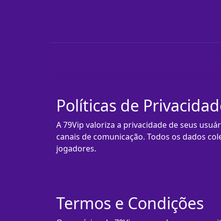
Políticas de Privacida
A 79Vip valoriza a privacidade de seus usu
canais de comunicação. Todos os dados cole
jogadores.
Termos e Condições