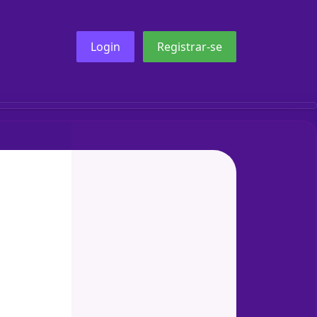
Login
Registrar-se