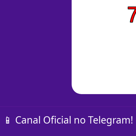
📱 Canal Oficial no Telegram!