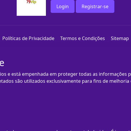
Login
Registrar-se
Políticas de Privacidade
Termos e Condições
Sitemap
de
ários e está empenhada em proteger todas as informações 
tados são utilizados exclusivamente para fins de melhoria