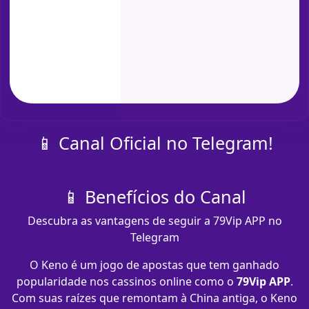
📱 Canal Oficial no Telegram!
📱 Benefícios do Canal
Descubra as vantagens de seguir a 79Vip APP no
Telegram
O Keno é um jogo de apostas que tem ganhado
popularidade nos cassinos online como o
79Vip APP
.
Com suas raízes que remontam à China antiga, o Keno