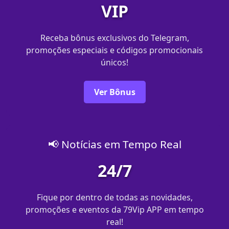
VIP
Receba bônus exclusivos do Telegram,
promoções especiais e códigos promocionais
únicos!
Ver Bônus
📢 Notícias em Tempo Real
24/7
Fique por dentro de todas as novidades,
promoções e eventos da 79Vip APP em tempo
real!