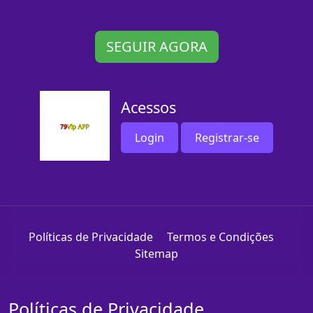
SEGUIR AGORA
Acessos
Login
Registrar-se
Políticas de Privacidade
Termos e Condições
Sitemap
Políticas de Privacidade