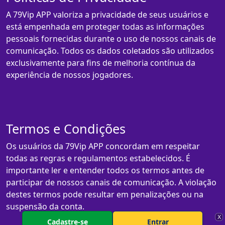
A 79Vip APP valoriza a privacidade de seus usuários e
está empenhada em proteger todas as informações
pessoais fornecidas durante o uso de nossos canais de
comunicação. Todos os dados coletados são utilizados
exclusivamente para fins de melhoria contínua da
experiência de nossos jogadores.
Termos e Condições
Os usuários da 79Vip APP concordam em respeitar
todas as regras e regulamentos estabelecidos. É
importante ler e entender todos os termos antes de
participar de nossos canais de comunicação. A violação
destes termos pode resultar em penalizações ou na
suspensão da conta.
X
Cadastre-se
Entrar