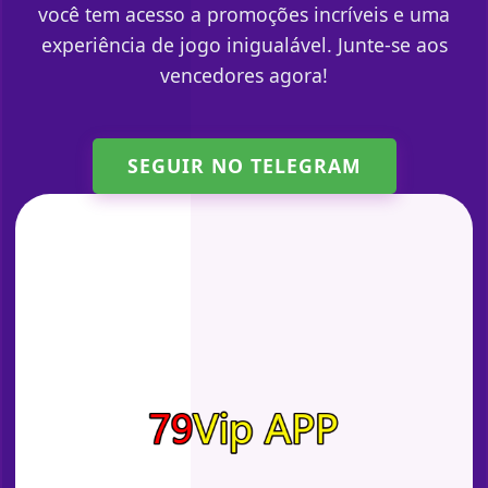
você tem acesso a promoções incríveis e uma
experiência de jogo inigualável. Junte-se aos
vencedores agora!
SEGUIR NO TELEGRAM