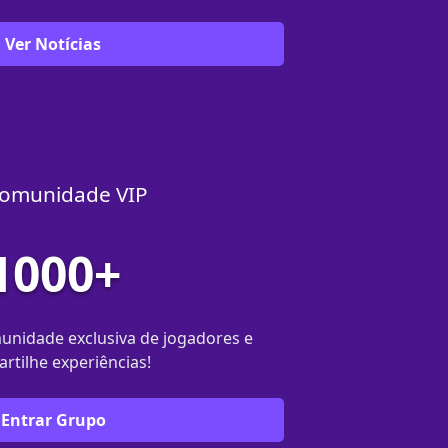
Ver Notícias
Comunidade VIP
1000+
unidade exclusiva de jogadores e
rtilhe experiências!
Entrar Grupo