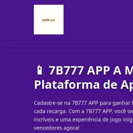
📱 7B777 APP A 
Plataforma de A
Cadastre-se na 7B777 APP para ganhar 
cada recarga. Com a 7B777 APP, você t
incríveis e uma experiência de jogo inig
vencedores agora!