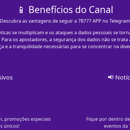
📱 Benefícios do Canal
Descubra as vantagens de seguir a 7B777 APP no Telegram
as se multiplicam e os ataques a dados pessoais se torn
 Para os apostadores, a segurança dos dados não se trata 
a e a tranquilidade necessárias para se concentrar na div
sivos
📢 Notí
m, promoções especiais
Fique por dentro d
s únicos!
eventos da 