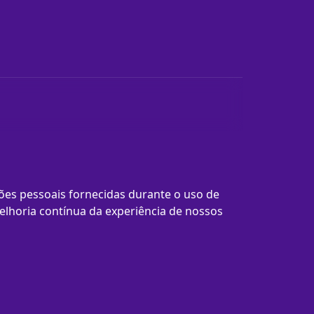
ões pessoais fornecidas durante o uso de
elhoria contínua da experiência de nossos