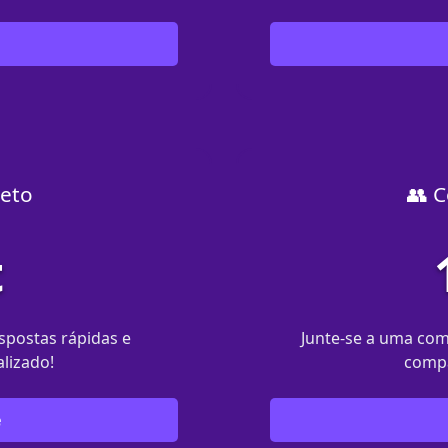
reto
👥 
t
espostas rápidas e
Junte-se a uma com
lizado!
compa
e