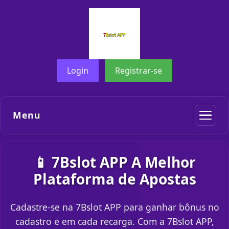
Login
Registrar-se
Menu
📱 7Bslot APP A Melhor
Plataforma de Apostas
Cadastre-se na 7Bslot APP para ganhar bônus no
cadastro e em cada recarga. Com a 7Bslot APP,