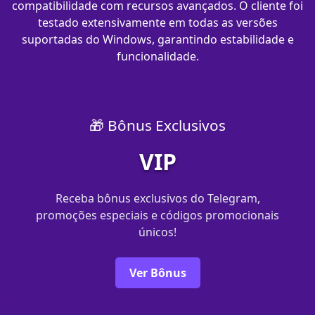
compatibilidade com recursos avançados. O cliente foi
testado extensivamente em todas as versões
suportadas do Windows, garantindo estabilidade e
funcionalidade.
🎁 Bônus Exclusivos
VIP
Receba bônus exclusivos do Telegram,
promoções especiais e códigos promocionais
únicos!
Ver Bônus