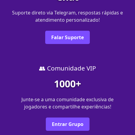
Suporte direto via Telegram, respostas rápidas e
atendimento personalizado!
Falar Suporte
👥 Comunidade VIP
1000+
Junte-se a uma comunidade exclusiva de
jogadores e compartilhe experiências!
Entrar Grupo