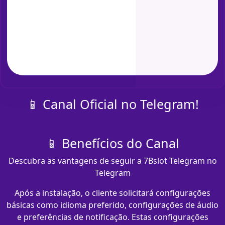
📱 Canal Oficial no Telegram!
📱 Benefícios do Canal
Descubra as vantagens de seguir a 7Bslot Telegram no
Telegram
Após a instalação, o cliente solicitará configurações
básicas como idioma preferido, configurações de áudio
e preferências de notificação. Estas configurações