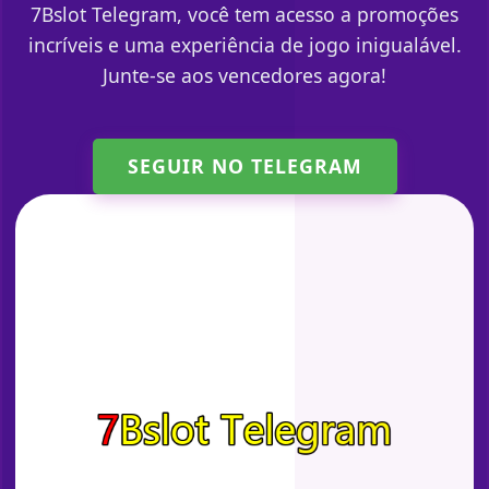
7Bslot Telegram, você tem acesso a promoções
incríveis e uma experiência de jogo inigualável.
Junte-se aos vencedores agora!
SEGUIR NO TELEGRAM