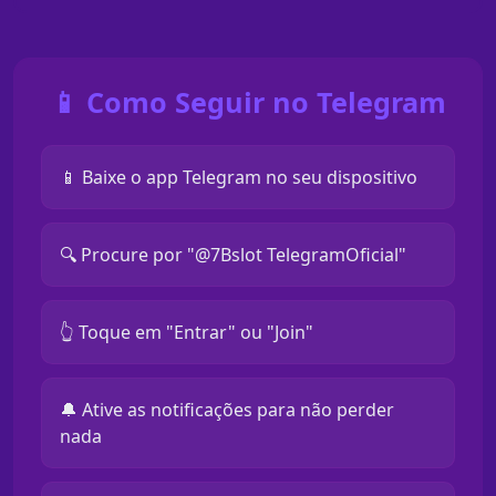
📱 Como Seguir no Telegram
📱 Baixe o app Telegram no seu dispositivo
🔍 Procure por "@7Bslot TelegramOficial"
👆 Toque em "Entrar" ou "Join"
🔔 Ative as notificações para não perder
nada