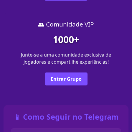
👥 Comunidade VIP
1000+
Junte-se a uma comunidade exclusiva de
jogadores e compartilhe experiências!
Entrar Grupo
📱 Como Seguir no Telegram