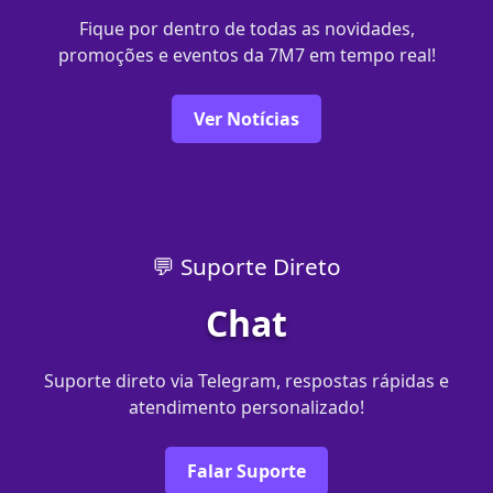
Fique por dentro de todas as novidades,
promoções e eventos da 7M7 em tempo real!
Ver Notícias
💬 Suporte Direto
Chat
Suporte direto via Telegram, respostas rápidas e
atendimento personalizado!
Falar Suporte