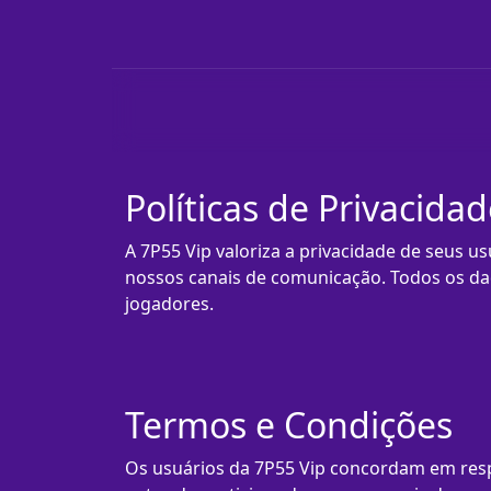
Políticas de Privacida
A 7P55 Vip valoriza a privacidade de seus 
nossos canais de comunicação. Todos os dad
jogadores.
Termos e Condições
Os usuários da 7P55 Vip concordam em respe