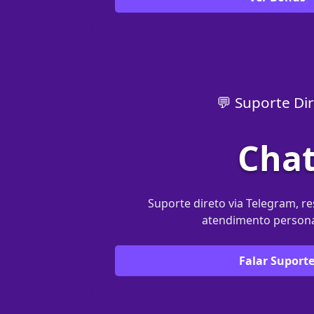
💬 Suporte Di
Cha
Suporte direto via Telegram, r
atendimento persona
Falar Suport