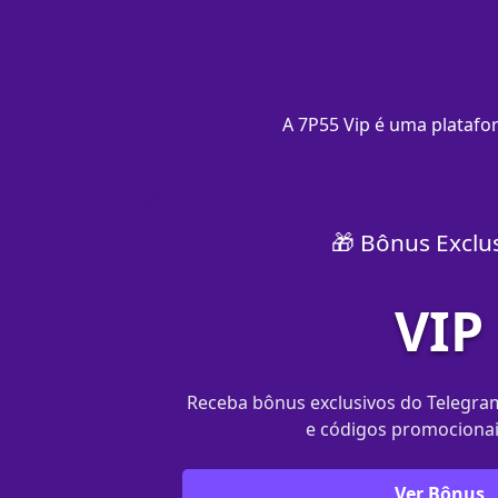
A 7P55 Vip é uma platafor
🎁 Bônus Exclu
VIP
Receba bônus exclusivos do Telegra
e códigos promocionai
Ver Bônus