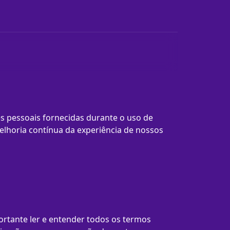
s pessoais fornecidas durante o uso de
elhoria contínua da experiência de nossos
ortante ler e entender todos os termos