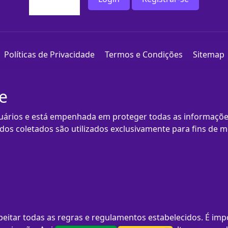
Políticas de Privacidade
Termos e Condições
Sitemap
de
usuários e está empenhada em proteger todas as informaçõe
os coletados são utilizados exclusivamente para fins de m
itar todas as regras e regulamentos estabelecidos. É imp