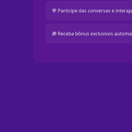
💬 Participe das conversas e interaj
🎁 Receba bônus exclusivos autom