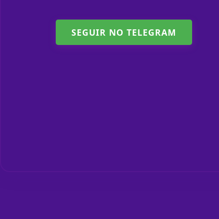
SEGUIR NO TELEGRAM