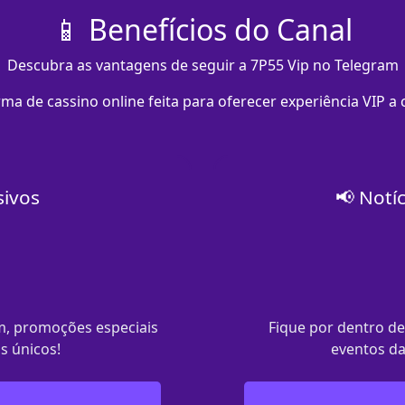
📱 Benefícios do Canal
Descubra as vantagens de seguir a 7P55 Vip no Telegram
ma de cassino online feita para oferecer experiência VIP a 
sivos
📢 Notí
m, promoções especiais
Fique por dentro d
s únicos!
eventos da