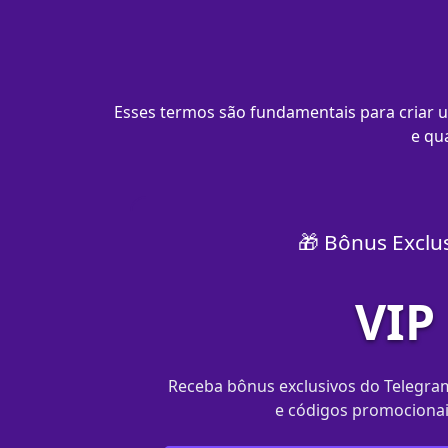
Esses termos são fundamentais para criar 
e qu
🎁 Bônus Exclu
VIP
Receba bônus exclusivos do Telegra
e códigos promocionai