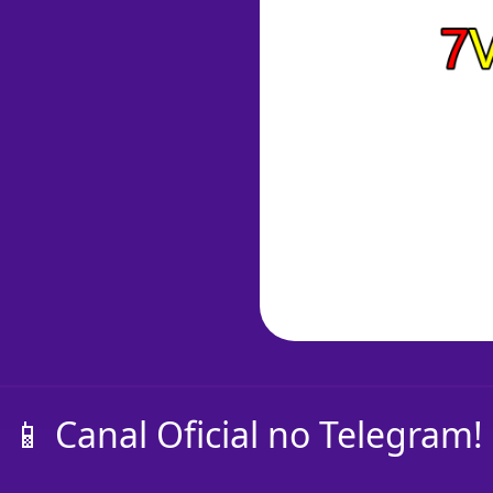
📱 Canal Oficial no Telegram!