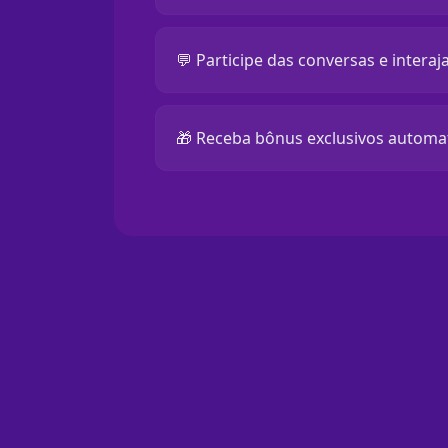
💬 Participe das conversas e interaj
🎁 Receba bônus exclusivos autom