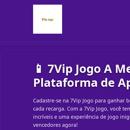
📱 7Vip Jogo A M
Plataforma de A
Cadastre-se na 7Vip Jogo para ganhar 
cada recarga. Com a 7Vip Jogo, você t
incríveis e uma experiência de jogo inig
vencedores agora!