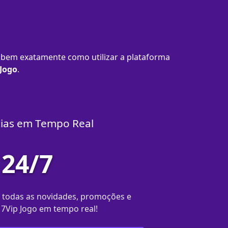
abem exatamente como utilizar a plataforma
 Jogo
.
cias em Tempo Real
24/7
e todas as novidades, promoções e
 7Vip Jogo em tempo real!