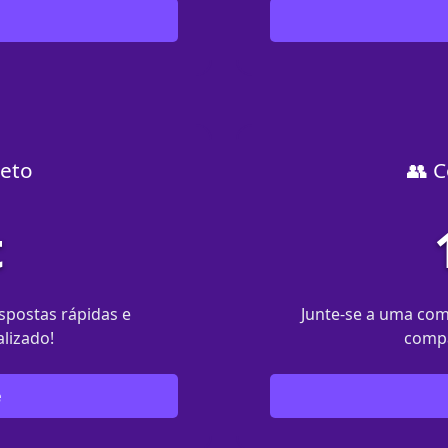
reto
👥 
t
espostas rápidas e
Junte-se a uma com
lizado!
compa
e