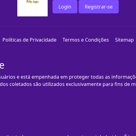
Login
Registrar-se
Políticas de Privacidade
Termos e Condições
Sitemap
de
 usuários e está empenhada em proteger todas as informaçõ
os coletados são utilizados exclusivamente para fins de m