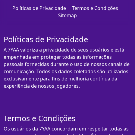
Políticas de Privacidade
Termos e Condições
Sitemap
Políticas de Privacidade
A 7YAA valoriza a privacidade de seus usuários e está
empenhada em proteger todas as informações
pessoais fornecidas durante o uso de nossos canais de
comunicação. Todos os dados coletados são utilizados
exclusivamente para fins de melhoria contínua da
experiência de nossos jogadores.
Termos e Condições
Os usuários da 7YAA concordam em respeitar todas as