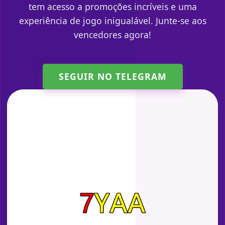
tem acesso a promoções incríveis e uma
experiência de jogo inigualável. Junte-se aos
vencedores agora!
SEGUIR NO TELEGRAM