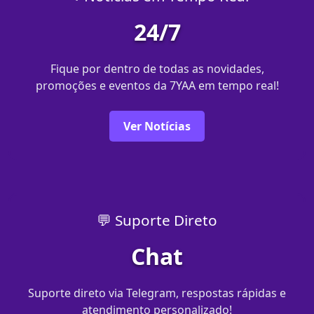
24/7
Fique por dentro de todas as novidades,
promoções e eventos da 7YAA em tempo real!
Ver Notícias
💬 Suporte Direto
Chat
Suporte direto via Telegram, respostas rápidas e
atendimento personalizado!