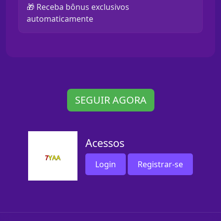
🎁 Receba bônus exclusivos
automaticamente
SEGUIR AGORA
Acessos
Login
Registrar-se